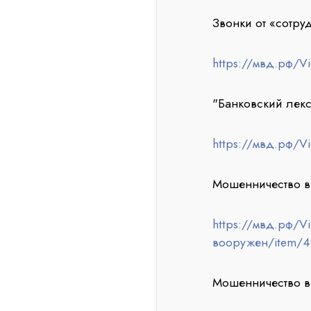
Звонки от «сотру
https://мвд.рф/V
"Банковский лек
https://мвд.рф/V
Мошенничество в 
https://мвд.рф/V
вооружен/item/4
Мошенничество в 