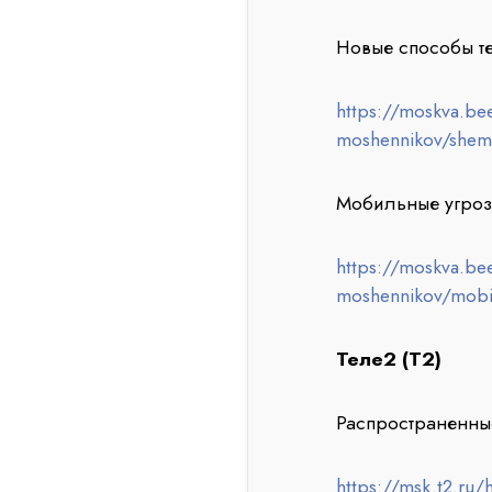
Новые способы т
https://moskva.be
moshennikov/shem
Мобильные угроз
https://moskva.be
moshennikov/mobi
Теле2 (Т2)
Распространенны
https://msk.t2.ru/h