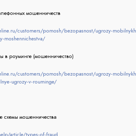
елефонных мошенничеств
eline.ru/customers/pomosh/bezopasnost/ugrozy-mobilnykh
y-moshennichestva/
ы в роуминге (мошенничество)
eline.ru/customers/pomosh/bezopasnost/ugrozy-mobilnykh
lnye-ugrozy-v-rouminge/
е схемы мошенничества
elp/article/types-of-fraud