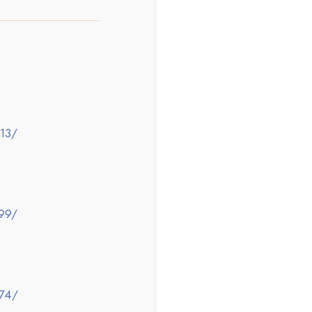
13/
99/
074/