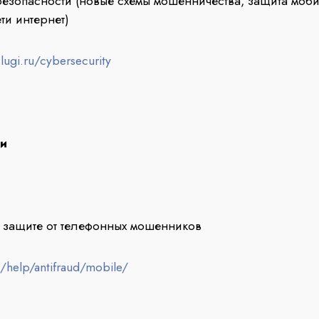
езопасности (новые схемы мошенничества, защита моби
ти интернет)
ugi.ru/cybersecurity
и
 защите от телефонных мошенников
/help/antifraud/mobile/