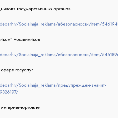
дников» государственных органов
ideoarhiv/Socialnaja_reklama/вбезопасности/item/54619
сикон" мошенников
ideoarhiv/Socialnaja_reklama/вбезопасности/item/546189
сфере госуслуг
ideoarhiv/Socialnaja_reklama/предупрежден-значит-
9326197/
интернет-торговле