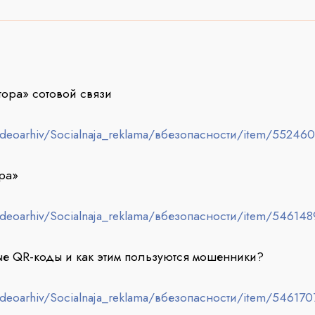
тора» сотовой связи
ideoarhiv/Socialnaja_reklama/вбезопасности/item/552460
ра»
ideoarhiv/Socialnaja_reklama/вбезопасности/item/546148
ые QR-коды и как этим пользуются мошенники?
ideoarhiv/Socialnaja_reklama/вбезопасности/item/54617