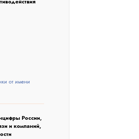
тиводействия
ки от имени
нцифры России,
зи и компаний,
ности