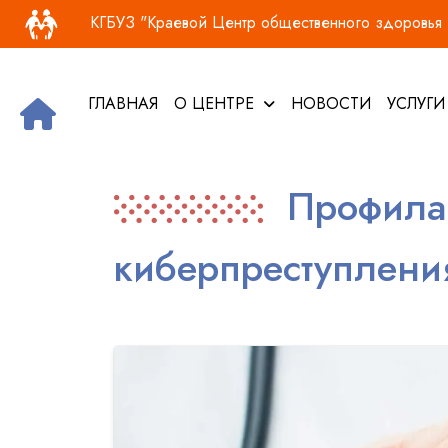
Основная навигация
Перейти к основному содержанию
КГБУЗ "Краевой Центр общественного здоровья и
ГЛАВНАЯ
О ЦЕНТРЕ
НОВОСТИ
УСЛУГ
Профилак
киберпреступлени