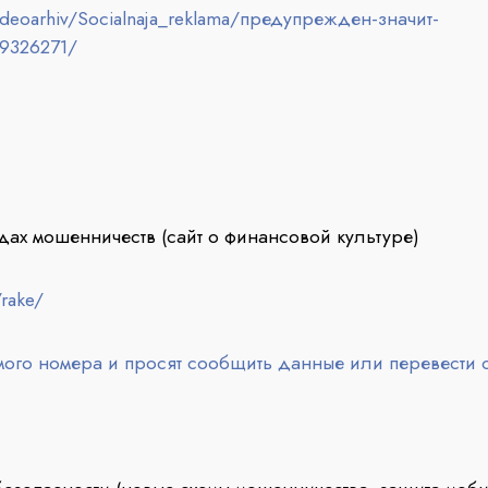
ideoarhiv/Socialnaja_reklama/предупрежден-значит-
9326271/
ах мошенничеств (сайт о финансовой культуре)
/rake/
мого номера и просят сообщить данные или перевести