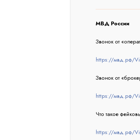
МВД России
Звонок от «опера
https://мвд.рф/V
Звонок от «броке
https://мвд.рф/V
Что такое фейков
https://мвд.рф/V