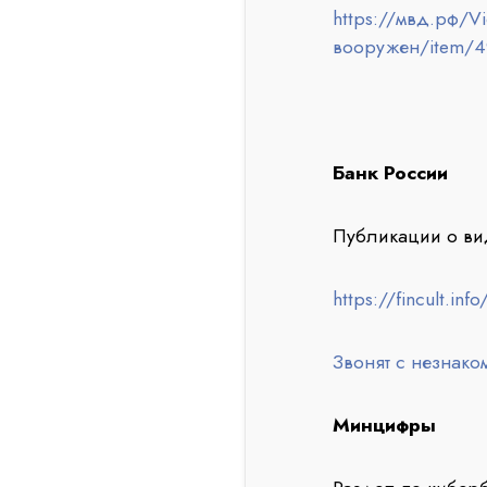
https://мвд.рф/V
вооружен/item/4
Банк России
Публикации о вид
https://fincult.info
Звонят с незнако
Минцифры